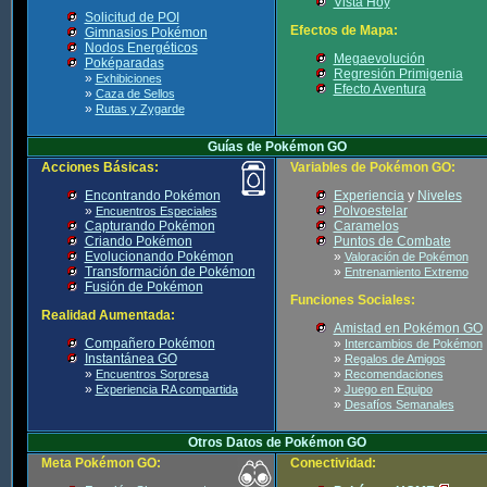
Vista Hoy
Solicitud de POI
Efectos de Mapa:
Gimnasios Pokémon
Nodos Energéticos
Megaevolución
Poképaradas
Regresión Primigenia
»
Exhibiciones
Efecto Aventura
»
Caza de Sellos
»
Rutas y Zygarde
Guías de Pokémon GO
Acciones Básicas:
Variables de Pokémon GO:
Encontrando Pokémon
Experiencia
y
Niveles
»
Polvoestelar
Encuentros Especiales
Capturando Pokémon
Caramelos
Criando Pokémon
Puntos de Combate
Evolucionando Pokémon
»
Valoración de Pokémon
Transformación de Pokémon
»
Entrenamiento Extremo
Fusión de Pokémon
Funciones Sociales:
Realidad Aumentada:
Amistad en Pokémon GO
Compañero Pokémon
»
Intercambios de Pokémon
Instantánea GO
»
Regalos de Amigos
»
»
Encuentros Sorpresa
Recomendaciones
»
»
Experiencia RA compartida
Juego en Equipo
»
Desafíos Semanales
Otros Datos de Pokémon GO
Meta Pokémon GO:
Conectividad: