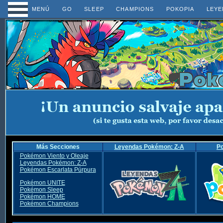
MENÚ
GO
SLEEP
CHAMPIONS
POKOPIA
LEYE
Más Secciones
Leyendas Pokémon: Z-A
P
Pokémon Viento y Oleaje
Leyendas Pokémon: Z-A
Pokémon Escarlata Púrpura
Pokémon UNITE
Pokémon Sleep
Pokémon HOME
Pokémon Champions