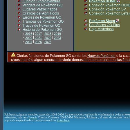
Función Sincroaventura
Pokémon HOME
Widgets de Pokémon GO
Conexión Pokémon HOM
Lugares Patrocinados
Conexión Pokémon SV
Gráficos del April Fools
Conexión Pokémon Let's
Errores de Pokémon GO
Pokémon Sleep
Trampas de Pokémon GO
Periféricos GO Plus
Trucos de Pokémon GO
Caja Misteriosa
Historia de Pokémon GO
»
2016
|
2017
|
2018
|
2019
»
|
|
|
2020
2021
2022
2023
»
|
|
2024
2025
2026
Ciertas funciones de Pokémon GO como los
Huevos Pokémon
o la caz
crees que tú o algún conocido invierte demasiado dinero real en estas fu
Pokéxperto, algunos derechos reservados 2003-2026. La presentación, explicación e información de las difere
webmaster, bajo una
licencia
Creative Commons 2003-2026. Nintendo, Pokémon y el resto de nombres relaci
implica la aceptación de su política de cookies.
Aviso legal