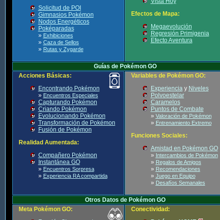
Vista Hoy
Solicitud de POI
Efectos de Mapa:
Gimnasios Pokémon
Nodos Energéticos
Megaevolución
Poképaradas
Regresión Primigenia
»
Exhibiciones
Efecto Aventura
»
Caza de Sellos
»
Rutas y Zygarde
Guías de Pokémon GO
Acciones Básicas:
Variables de Pokémon GO:
Encontrando Pokémon
Experiencia
y
Niveles
»
Polvoestelar
Encuentros Especiales
Capturando Pokémon
Caramelos
Criando Pokémon
Puntos de Combate
Evolucionando Pokémon
»
Valoración de Pokémon
Transformación de Pokémon
»
Entrenamiento Extremo
Fusión de Pokémon
Funciones Sociales:
Realidad Aumentada:
Amistad en Pokémon GO
Compañero Pokémon
»
Intercambios de Pokémon
Instantánea GO
»
Regalos de Amigos
»
»
Encuentros Sorpresa
Recomendaciones
»
»
Experiencia RA compartida
Juego en Equipo
»
Desafíos Semanales
Otros Datos de Pokémon GO
Meta Pokémon GO:
Conectividad: