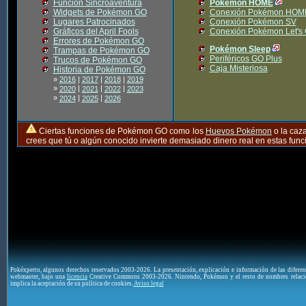
Función Sincroaventura
Pokémon HOME
Widgets de Pokémon GO
Conexión Pokémon HOM
Lugares Patrocinados
Conexión Pokémon SV
Gráficos del April Fools
Conexión Pokémon Let's
Errores de Pokémon GO
Pokémon Sleep
Trampas de Pokémon GO
Periféricos GO Plus
Trucos de Pokémon GO
Caja Misteriosa
Historia de Pokémon GO
»
2016
|
2017
|
2018
|
2019
»
|
|
|
2020
2021
2022
2023
»
|
|
2024
2025
2026
Ciertas funciones de Pokémon GO como los
Huevos Pokémon
o la caz
crees que tú o algún conocido invierte demasiado dinero real en estas fu
Pokéxperto, algunos derechos reservados 2003-2026. La presentación, explicación e información de las difere
webmaster, bajo una
licencia
Creative Commons 2003-2026. Nintendo, Pokémon y el resto de nombres relaci
implica la aceptación de su política de cookies.
Aviso legal