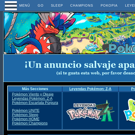
MENÚ
GO
SLEEP
CHAMPIONS
POKOPIA
LEYE
Más Secciones
Leyendas Pokémon: Z-A
P
Pokémon Viento y Oleaje
Leyendas Pokémon: Z-A
Pokémon Escarlata Púrpura
Pokémon UNITE
Pokémon Sleep
Pokémon HOME
Pokémon Champions