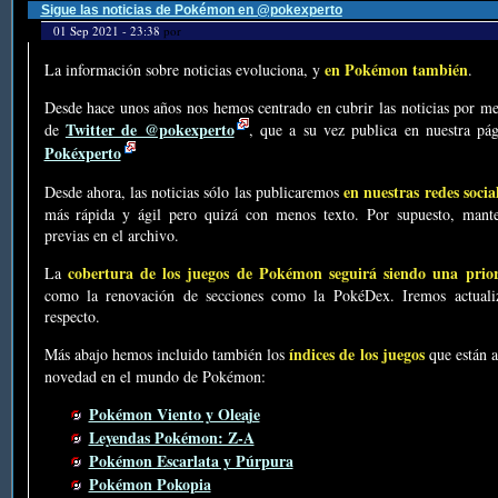
Sigue las noticias de Pokémon en @pokexperto
01 Sep 2021 - 23:38
por
en Pokémon también
La información sobre noticias evoluciona, y
.
Desde hace unos años nos hemos centrado en cubrir las noticias por me
Twitter de @pokexperto
de
, que a su vez publica en nuestra p
Pokéxperto
en nuestras redes socia
Desde ahora, las noticias sólo las publicaremos
más rápida y ágil pero quizá con menos texto. Por supuesto, mante
previas en el archivo.
cobertura de los juegos de Pokémon seguirá siendo una prio
La
como la renovación de secciones como la PokéDex. Iremos actualiz
respecto.
índices de los juegos
Más abajo hemos incluido también los
que están a
novedad en el mundo de Pokémon:
Pokémon Viento y Oleaje
Leyendas Pokémon: Z-A
Pokémon Escarlata y Púrpura
Pokémon Pokopia