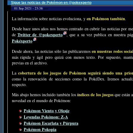
Sigue las noticias de Pokémon en @pokexperto
01 Sep 2021 - 23:38
por
en Pokémon también
La información sobre noticias evoluciona, y
.
Desde hace unos años nos hemos centrado en cubrir las noticias por me
Twitter de @pokexperto
de
, que a su vez publica en nuestra p
Pokéxperto
en nuestras redes socia
Desde ahora, las noticias sólo las publicaremos
más rápida y ágil pero quizá con menos texto. Por supuesto, mante
previas en el archivo.
cobertura de los juegos de Pokémon seguirá siendo una prio
La
como la renovación de secciones como la PokéDex. Iremos actualiz
respecto.
índices de los juegos
Más abajo hemos incluido también los
que están a
novedad en el mundo de Pokémon:
Pokémon Viento y Oleaje
Leyendas Pokémon: Z-A
Pokémon Escarlata y Púrpura
Pokémon Pokopia