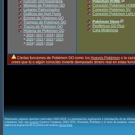
Función Sincroaventura
Pokémon HOME
Widgets de Pokémon GO
Conexión Pokémon HOM
Lugares Patrocinados
Conexión Pokémon SV
Gráficos del April Fools
Conexión Pokémon Let's
Errores de Pokémon GO
Pokémon Sleep
Trampas de Pokémon GO
Periféricos GO Plus
Trucos de Pokémon GO
Caja Misteriosa
Historia de Pokémon GO
»
2016
|
2017
|
2018
|
2019
»
|
|
|
2020
2021
2022
2023
»
|
|
2024
2025
2026
Ciertas funciones de Pokémon GO como los
Huevos Pokémon
o la caz
crees que tú o algún conocido invierte demasiado dinero real en estas fu
Pokéxperto, algunos derechos reservados 2003-2026. La presentación, explicación e información de las difere
webmaster, bajo una
licencia
Creative Commons 2003-2026. Nintendo, Pokémon y el resto de nombres relaci
implica la aceptación de su política de cookies.
Aviso legal