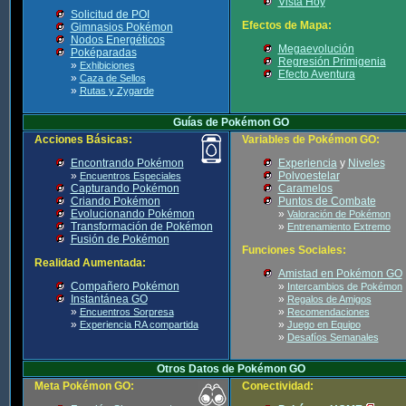
Vista Hoy
Solicitud de POI
Efectos de Mapa:
Gimnasios Pokémon
Nodos Energéticos
Megaevolución
Poképaradas
Regresión Primigenia
»
Exhibiciones
Efecto Aventura
»
Caza de Sellos
»
Rutas y Zygarde
Guías de Pokémon GO
Acciones Básicas:
Variables de Pokémon GO:
Encontrando Pokémon
Experiencia
y
Niveles
»
Polvoestelar
Encuentros Especiales
Capturando Pokémon
Caramelos
Criando Pokémon
Puntos de Combate
Evolucionando Pokémon
»
Valoración de Pokémon
Transformación de Pokémon
»
Entrenamiento Extremo
Fusión de Pokémon
Funciones Sociales:
Realidad Aumentada:
Amistad en Pokémon GO
Compañero Pokémon
»
Intercambios de Pokémon
Instantánea GO
»
Regalos de Amigos
»
»
Encuentros Sorpresa
Recomendaciones
»
»
Experiencia RA compartida
Juego en Equipo
»
Desafíos Semanales
Otros Datos de Pokémon GO
Meta Pokémon GO:
Conectividad: