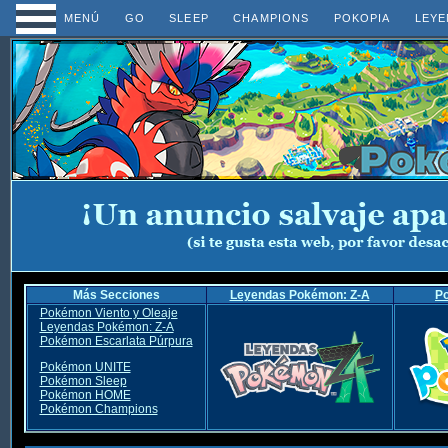
MENÚ
GO
SLEEP
CHAMPIONS
POKOPIA
LEYE
Más Secciones
Leyendas Pokémon: Z-A
P
Pokémon Viento y Oleaje
Leyendas Pokémon: Z-A
Pokémon Escarlata Púrpura
Pokémon UNITE
Pokémon Sleep
Pokémon HOME
Pokémon Champions