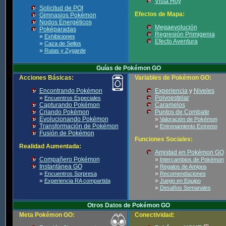
Vista Hoy
Solicitud de POI
Efectos de Mapa:
Gimnasios Pokémon
Nodos Energéticos
Megaevolución
Poképaradas
Regresión Primigenia
»
Exhibiciones
Efecto Aventura
»
Caza de Sellos
»
Rutas y Zygarde
Guías de Pokémon GO
Acciones Básicas:
Variables de Pokémon GO:
Encontrando Pokémon
Experiencia
y
Niveles
»
Polvoestelar
Encuentros Especiales
Capturando Pokémon
Caramelos
Criando Pokémon
Puntos de Combate
Evolucionando Pokémon
»
Valoración de Pokémon
Transformación de Pokémon
»
Entrenamiento Extremo
Fusión de Pokémon
Funciones Sociales:
Realidad Aumentada:
Amistad en Pokémon GO
Compañero Pokémon
»
Intercambios de Pokémon
Instantánea GO
»
Regalos de Amigos
»
»
Encuentros Sorpresa
Recomendaciones
»
»
Experiencia RA compartida
Juego en Equipo
»
Desafíos Semanales
Otros Datos de Pokémon GO
Meta Pokémon GO:
Conectividad: