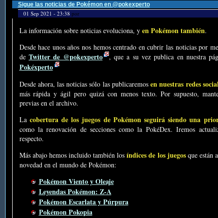
Sigue las noticias de Pokémon en @pokexperto
01 Sep 2021 - 23:38
por
en Pokémon también
La información sobre noticias evoluciona, y
.
Desde hace unos años nos hemos centrado en cubrir las noticias por me
Twitter de @pokexperto
de
, que a su vez publica en nuestra p
Pokéxperto
en nuestras redes socia
Desde ahora, las noticias sólo las publicaremos
más rápida y ágil pero quizá con menos texto. Por supuesto, mante
previas en el archivo.
cobertura de los juegos de Pokémon seguirá siendo una prio
La
como la renovación de secciones como la PokéDex. Iremos actualiz
respecto.
índices de los juegos
Más abajo hemos incluido también los
que están a
novedad en el mundo de Pokémon:
Pokémon Viento y Oleaje
Leyendas Pokémon: Z-A
Pokémon Escarlata y Púrpura
Pokémon Pokopia