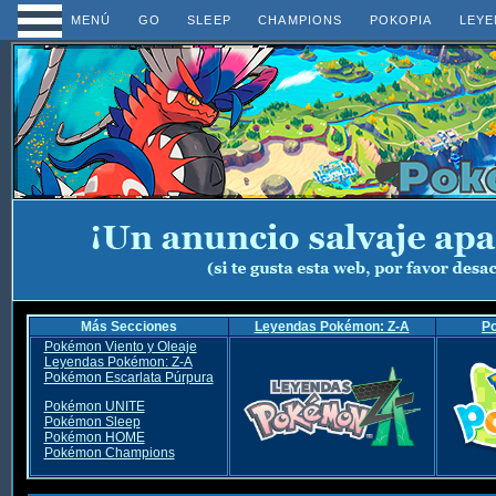
MENÚ
GO
SLEEP
CHAMPIONS
POKOPIA
LEYE
Más Secciones
Leyendas Pokémon: Z-A
P
Pokémon Viento y Oleaje
Leyendas Pokémon: Z-A
Pokémon Escarlata Púrpura
Pokémon UNITE
Pokémon Sleep
Pokémon HOME
Pokémon Champions