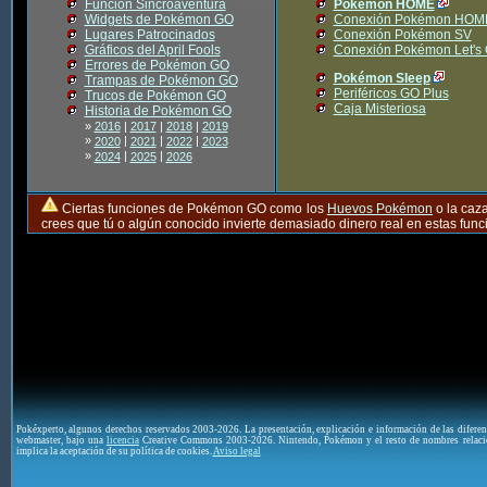
Función Sincroaventura
Pokémon HOME
Widgets de Pokémon GO
Conexión Pokémon HOM
Lugares Patrocinados
Conexión Pokémon SV
Gráficos del April Fools
Conexión Pokémon Let's
Errores de Pokémon GO
Pokémon Sleep
Trampas de Pokémon GO
Periféricos GO Plus
Trucos de Pokémon GO
Caja Misteriosa
Historia de Pokémon GO
»
2016
|
2017
|
2018
|
2019
»
|
|
|
2020
2021
2022
2023
»
|
|
2024
2025
2026
Ciertas funciones de Pokémon GO como los
Huevos Pokémon
o la caz
crees que tú o algún conocido invierte demasiado dinero real en estas fu
Pokéxperto, algunos derechos reservados 2003-2026. La presentación, explicación e información de las difere
webmaster, bajo una
licencia
Creative Commons 2003-2026. Nintendo, Pokémon y el resto de nombres relaci
implica la aceptación de su política de cookies.
Aviso legal