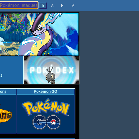
Λ
H
V
ons
Pokémon GO