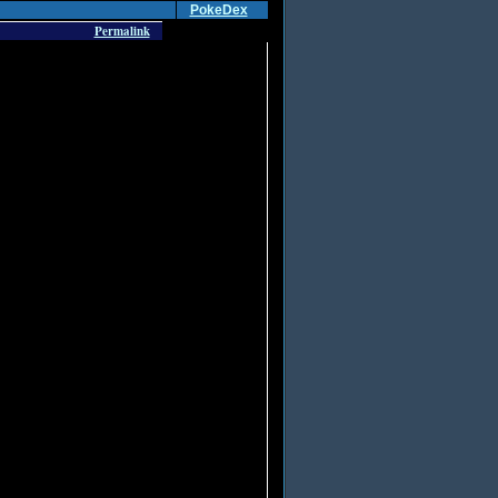
PokeDex
Permalink