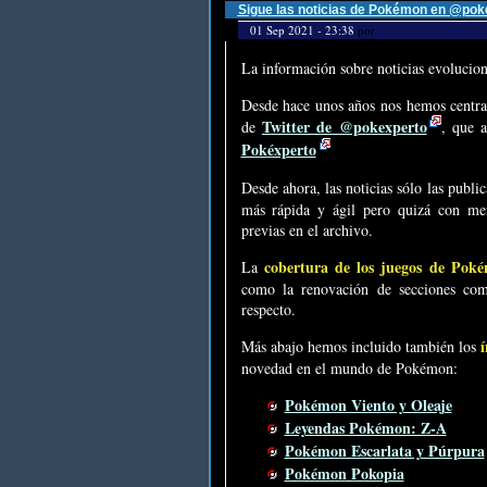
Sigue las noticias de Pokémon en @pok
01 Sep 2021 - 23:38
por
La información sobre noticias evolucio
Desde hace unos años nos hemos centrad
Twitter de @pokexperto
de
, que 
Pokéxperto
Desde ahora, las noticias sólo las publ
más rápida y ágil pero quizá con men
previas en el archivo.
cobertura de los juegos de Pok
La
como la renovación de secciones com
respecto.
Más abajo hemos incluido también los
novedad en el mundo de Pokémon:
Pokémon Viento y Oleaje
Leyendas Pokémon: Z-A
Pokémon Escarlata y Púrpura
Pokémon Pokopia