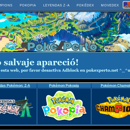
MPIONS
POKOPIA
LEYENDAS Z-A
POKÉDEX
MOVEDEX
das Pokémon: Z-A
Pokémon Pokopia
Pokémon Champi