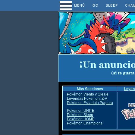
MENÚ
GO
SLEEP
CHA
Más Secciones
Leyen
Pokémon Viento y Oleaje
Leyendas Pokémon: Z-A
Pokémon Escarlata Púrpura
Pokémon UNITE
Pokémon Sleep
Pokémon HOME
Pokémon Champions