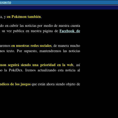
experto
en Pokémon también
na, y
.
o en cubrir las noticias por medio de nuestra cuenta
Facebook de
a su vez publica en nuestra página de
en nuestras redes sociales
icaremos
, de manera mucho
os texto. Por supuesto, mantendremos las noticias
émon seguirá siendo una prioridad en la web
, así
o la PokéDex. Iremos actualizando esta noticia al
índices de los juegos
que están ahora siendo objeto de