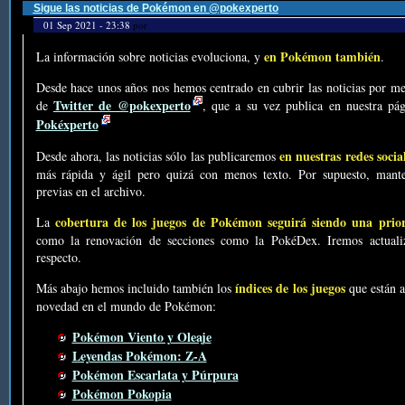
Sigue las noticias de Pokémon en @pokexperto
01 Sep 2021 - 23:38
por
en Pokémon también
La información sobre noticias evoluciona, y
.
Desde hace unos años nos hemos centrado en cubrir las noticias por me
Twitter de @pokexperto
de
, que a su vez publica en nuestra p
Pokéxperto
en nuestras redes socia
Desde ahora, las noticias sólo las publicaremos
más rápida y ágil pero quizá con menos texto. Por supuesto, mante
previas en el archivo.
cobertura de los juegos de Pokémon seguirá siendo una prio
La
como la renovación de secciones como la PokéDex. Iremos actualiz
respecto.
índices de los juegos
Más abajo hemos incluido también los
que están a
novedad en el mundo de Pokémon:
Pokémon Viento y Oleaje
Leyendas Pokémon: Z-A
Pokémon Escarlata y Púrpura
Pokémon Pokopia