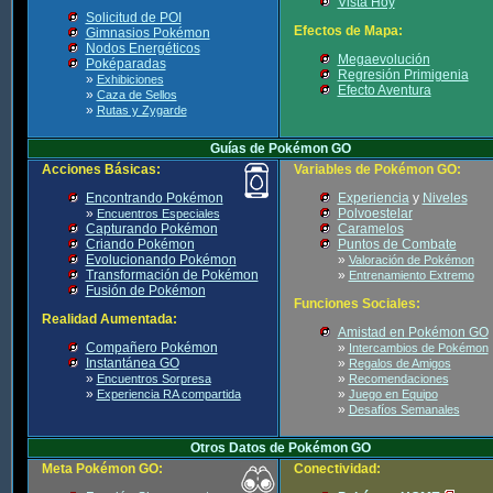
Vista Hoy
Solicitud de POI
Efectos de Mapa:
Gimnasios Pokémon
Nodos Energéticos
Megaevolución
Poképaradas
Regresión Primigenia
»
Exhibiciones
Efecto Aventura
»
Caza de Sellos
»
Rutas y Zygarde
Guías de Pokémon GO
Acciones Básicas:
Variables de Pokémon GO:
Encontrando Pokémon
Experiencia
y
Niveles
»
Polvoestelar
Encuentros Especiales
Capturando Pokémon
Caramelos
Criando Pokémon
Puntos de Combate
Evolucionando Pokémon
»
Valoración de Pokémon
Transformación de Pokémon
»
Entrenamiento Extremo
Fusión de Pokémon
Funciones Sociales:
Realidad Aumentada:
Amistad en Pokémon GO
Compañero Pokémon
»
Intercambios de Pokémon
Instantánea GO
»
Regalos de Amigos
»
»
Encuentros Sorpresa
Recomendaciones
»
»
Experiencia RA compartida
Juego en Equipo
»
Desafíos Semanales
Otros Datos de Pokémon GO
Meta Pokémon GO:
Conectividad: