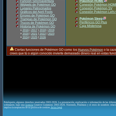
Función Sincroaventura
Pokémon HOME
Widgets de Pokémon GO
Conexión Pokémon HOM
Lugares Patrocinados
Conexión Pokémon SV
Gráficos del April Fools
Conexión Pokémon Let's
Errores de Pokémon GO
Pokémon Sleep
Trampas de Pokémon GO
Periféricos GO Plus
Trucos de Pokémon GO
Caja Misteriosa
Historia de Pokémon GO
»
2016
|
2017
|
2018
|
2019
»
|
|
|
2020
2021
2022
2023
»
|
|
2024
2025
2026
Ciertas funciones de Pokémon GO como los
Huevos Pokémon
o la caz
crees que tú o algún conocido invierte demasiado dinero real en estas fu
Pokéxperto, algunos derechos reservados 2003-2026. La presentación, explicación e información de las difere
webmaster, bajo una
licencia
Creative Commons 2003-2026. Nintendo, Pokémon y el resto de nombres relaci
implica la aceptación de su política de cookies.
Aviso legal