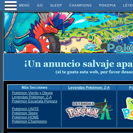
MENÚ
GO
SLEEP
CHAMPIONS
POKOPIA
LEYE
Más Secciones
Leyendas Pokémon: Z-A
P
Pokémon Viento y Oleaje
Leyendas Pokémon: Z-A
Pokémon Escarlata Púrpura
Pokémon UNITE
Pokémon Sleep
Pokémon HOME
Pokémon Champions