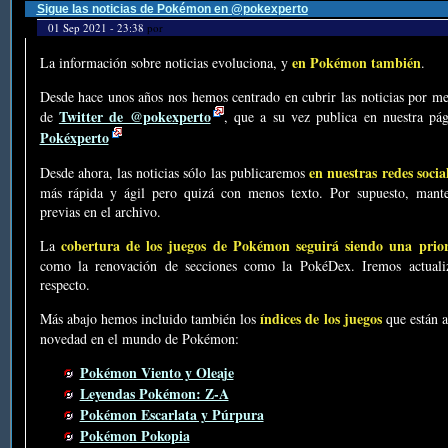
Sigue las noticias de Pokémon en @pokexperto
01 Sep 2021 - 23:38
por
en Pokémon también
La información sobre noticias evoluciona, y
.
Desde hace unos años nos hemos centrado en cubrir las noticias por me
Twitter de @pokexperto
de
, que a su vez publica en nuestra p
Pokéxperto
en nuestras redes socia
Desde ahora, las noticias sólo las publicaremos
más rápida y ágil pero quizá con menos texto. Por supuesto, mante
previas en el archivo.
cobertura de los juegos de Pokémon seguirá siendo una prio
La
como la renovación de secciones como la PokéDex. Iremos actualiz
respecto.
índices de los juegos
Más abajo hemos incluido también los
que están a
novedad en el mundo de Pokémon:
Pokémon Viento y Oleaje
Leyendas Pokémon: Z-A
Pokémon Escarlata y Púrpura
Pokémon Pokopia