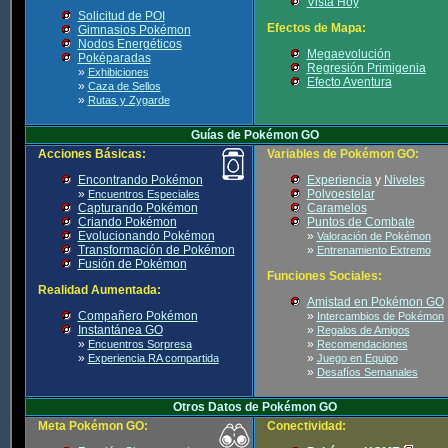
Vista Hoy
Solicitud de POI
Efectos de Mapa:
Gimnasios Pokémon
Nodos Energéticos
Megaevolución
Poképaradas
Regresión Primigenia
»
Exhibiciones
Efecto Aventura
»
Caza de Sellos
»
Rutas y Zygarde
Guías de Pokémon GO
Acciones Básicas:
Variables de Pokémon GO:
Encontrando Pokémon
Experiencia
y
Niveles
»
Polvoestelar
Encuentros Especiales
Capturando Pokémon
Caramelos
Criando Pokémon
Puntos de Combate
Evolucionando Pokémon
»
Valoración de Pokémon
Transformación de Pokémon
»
Entrenamiento Extremo
Fusión de Pokémon
Funciones Sociales:
Realidad Aumentada:
Amistad en Pokémon GO
Compañero Pokémon
»
Intercambios de Pokémon
Instantánea GO
»
Regalos de Amigos
»
»
Encuentros Sorpresa
Recomendaciones
»
»
Experiencia RA compartida
Juego en Equipo
»
Desafíos Semanales
Otros Datos de Pokémon GO
Meta Pokémon GO:
Conectividad: