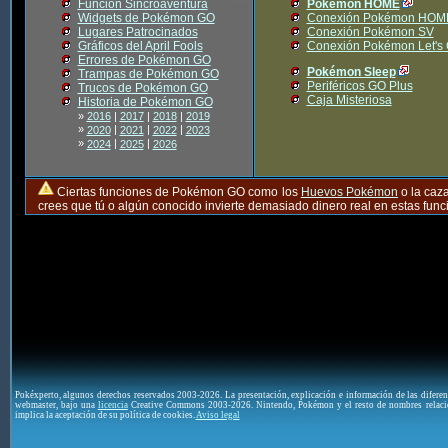
Función Sincroaventura
Pokémon HOME
Widgets de Pokémon GO
Conexión Pokémon HOM
Lugares Patrocinados
Conexión Pokémon SV
Gráficos del April Fools
Conexión Pokémon Let's
Errores de Pokémon GO
Pokémon Sleep
Trampas de Pokémon GO
Periféricos GO Plus
Trucos de Pokémon GO
Caja Misteriosa
Historia de Pokémon GO
»
2016
|
2017
|
2018
|
2019
»
|
|
|
2020
2021
2022
2023
»
|
|
2024
2025
2026
Ciertas funciones de Pokémon GO como los
Huevos Pokémon
o la caz
crees que tú o algún conocido invierte demasiado dinero real en estas fu
Pokéxperto, algunos derechos reservados 2003-2026. La presentación, explicación e información de las difere
webmaster, bajo una
licencia
Creative Commons 2003-2026. Nintendo, Pokémon y el resto de nombres relaci
implica la aceptación de su política de cookies.
Aviso legal