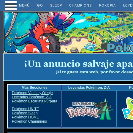
MENÚ
GO
SLEEP
CHAMPIONS
POKOPIA
LEYE
Más Secciones
Leyendas Pokémon: Z-A
P
Pokémon Viento y Oleaje
Leyendas Pokémon: Z-A
Pokémon Escarlata Púrpura
Pokémon UNITE
Pokémon Sleep
Pokémon HOME
Pokémon Champions