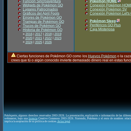
Función Sincroaventura
Pokémon HOME
Widgets de Pokémon GO
Conexión Pokémon HOM
Lugares Patrocinados
Conexión Pokémon SV
Gráficos del April Fools
Conexión Pokémon Let's
Errores de Pokémon GO
Pokémon Sleep
Trampas de Pokémon GO
Periféricos GO Plus
Trucos de Pokémon GO
Caja Misteriosa
Historia de Pokémon GO
»
2016
|
2017
|
2018
|
2019
»
|
|
|
2020
2021
2022
2023
»
|
|
2024
2025
2026
Ciertas funciones de Pokémon GO como los
Huevos Pokémon
o la caz
crees que tú o algún conocido invierte demasiado dinero real en estas fu
Pokéxperto, algunos derechos reservados 2003-2026. La presentación, explicación e información de las difere
webmaster, bajo una
licencia
Creative Commons 2003-2026. Nintendo, Pokémon y el resto de nombres relaci
implica la aceptación de su política de cookies.
Aviso legal