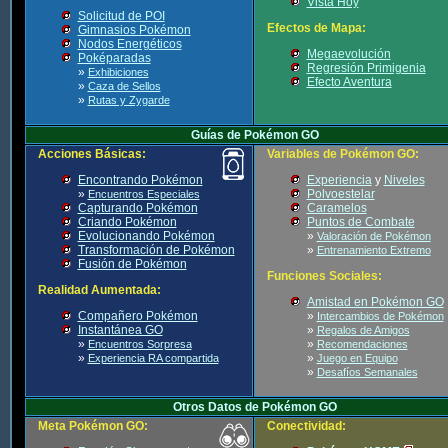
Vista Hoy
Solicitud de POI
Efectos de Mapa:
Gimnasios Pokémon
Nodos Energéticos
Megaevolución
Poképaradas
Regresión Primigenia
»
Exhibiciones
Efecto Aventura
»
Caza de Sellos
»
Rutas y Zygarde
Guías de Pokémon GO
Acciones Básicas:
Variables de Pokémon GO:
Encontrando Pokémon
Experiencia
y
Niveles
»
Polvoestelar
Encuentros Especiales
Capturando Pokémon
Caramelos
Criando Pokémon
Puntos de Combate
Evolucionando Pokémon
»
Valoración de Pokémon
Transformación de Pokémon
»
Entrenamiento Extremo
Fusión de Pokémon
Funciones Sociales:
Realidad Aumentada:
Amistad en Pokémon GO
Compañero Pokémon
»
Intercambios de Pokémon
Instantánea GO
»
Regalos de Amigos
»
»
Encuentros Sorpresa
Recomendaciones
»
»
Experiencia RA compartida
Juego en Equipo
»
Desafíos Semanales
Otros Datos de Pokémon GO
Meta Pokémon GO:
Conectividad: