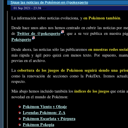
Sigue las noticias de Pokémon en @pokexperto
01 Sep 2021 - 23:38
por
en Pokémon también
La información sobre noticias evoluciona, y
.
Desde hace unos años nos hemos centrado en cubrir las noticias por me
Twitter de @pokexperto
de
, que a su vez publica en nuestra p
Pokéxperto
en nuestras redes socia
Desde ahora, las noticias sólo las publicaremos
más rápida y ágil pero quizá con menos texto. Por supuesto, mante
previas en el archivo.
cobertura de los juegos de Pokémon seguirá siendo una prio
La
como la renovación de secciones como la PokéDex. Iremos actualiz
respecto.
índices de los juegos
Más abajo hemos incluido también los
que están a
novedad en el mundo de Pokémon:
Pokémon Viento y Oleaje
Leyendas Pokémon: Z-A
Pokémon Escarlata y Púrpura
Pokémon Pokopia