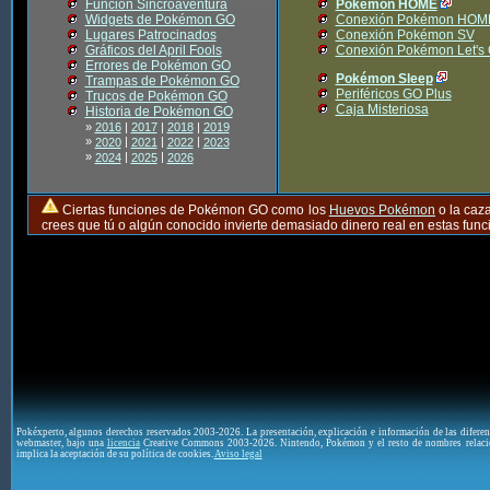
Función Sincroaventura
Pokémon HOME
Widgets de Pokémon GO
Conexión Pokémon HOM
Lugares Patrocinados
Conexión Pokémon SV
Gráficos del April Fools
Conexión Pokémon Let's
Errores de Pokémon GO
Pokémon Sleep
Trampas de Pokémon GO
Periféricos GO Plus
Trucos de Pokémon GO
Caja Misteriosa
Historia de Pokémon GO
»
2016
|
2017
|
2018
|
2019
»
|
|
|
2020
2021
2022
2023
»
|
|
2024
2025
2026
Ciertas funciones de Pokémon GO como los
Huevos Pokémon
o la caz
crees que tú o algún conocido invierte demasiado dinero real en estas fu
Pokéxperto, algunos derechos reservados 2003-2026. La presentación, explicación e información de las difere
webmaster, bajo una
licencia
Creative Commons 2003-2026. Nintendo, Pokémon y el resto de nombres relaci
implica la aceptación de su política de cookies.
Aviso legal