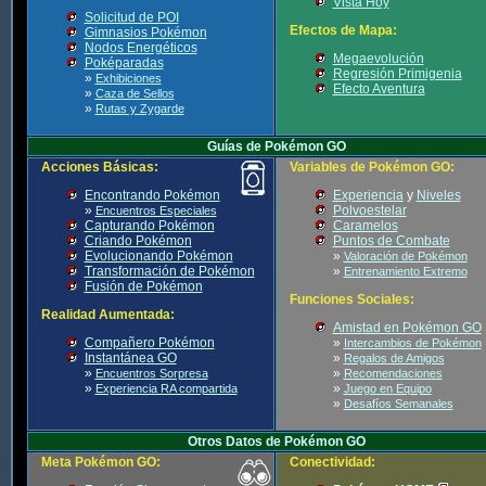
Vista Hoy
Solicitud de POI
Efectos de Mapa:
Gimnasios Pokémon
Nodos Energéticos
Megaevolución
Poképaradas
Regresión Primigenia
»
Exhibiciones
Efecto Aventura
»
Caza de Sellos
»
Rutas y Zygarde
Guías de Pokémon GO
Acciones Básicas:
Variables de Pokémon GO:
Encontrando Pokémon
Experiencia
y
Niveles
»
Polvoestelar
Encuentros Especiales
Capturando Pokémon
Caramelos
Criando Pokémon
Puntos de Combate
Evolucionando Pokémon
»
Valoración de Pokémon
Transformación de Pokémon
»
Entrenamiento Extremo
Fusión de Pokémon
Funciones Sociales:
Realidad Aumentada:
Amistad en Pokémon GO
Compañero Pokémon
»
Intercambios de Pokémon
Instantánea GO
»
Regalos de Amigos
»
»
Encuentros Sorpresa
Recomendaciones
»
»
Experiencia RA compartida
Juego en Equipo
»
Desafíos Semanales
Otros Datos de Pokémon GO
Meta Pokémon GO:
Conectividad: