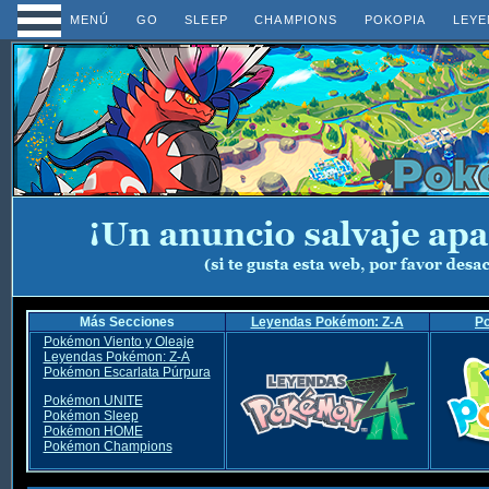
MENÚ
GO
SLEEP
CHAMPIONS
POKOPIA
LEYE
Más Secciones
Leyendas Pokémon: Z-A
P
Pokémon Viento y Oleaje
Leyendas Pokémon: Z-A
Pokémon Escarlata Púrpura
Pokémon UNITE
Pokémon Sleep
Pokémon HOME
Pokémon Champions