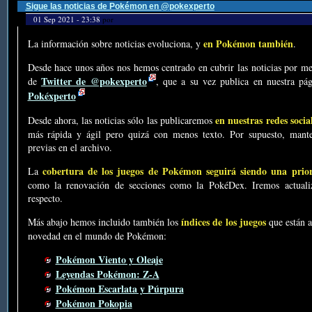
Sigue las noticias de Pokémon en @pokexperto
01 Sep 2021 - 23:38
por
en Pokémon también
La información sobre noticias evoluciona, y
.
Desde hace unos años nos hemos centrado en cubrir las noticias por me
Twitter de @pokexperto
de
, que a su vez publica en nuestra p
Pokéxperto
en nuestras redes socia
Desde ahora, las noticias sólo las publicaremos
más rápida y ágil pero quizá con menos texto. Por supuesto, mante
previas en el archivo.
cobertura de los juegos de Pokémon seguirá siendo una prio
La
como la renovación de secciones como la PokéDex. Iremos actualiz
respecto.
índices de los juegos
Más abajo hemos incluido también los
que están a
novedad en el mundo de Pokémon:
Pokémon Viento y Oleaje
Leyendas Pokémon: Z-A
Pokémon Escarlata y Púrpura
Pokémon Pokopia