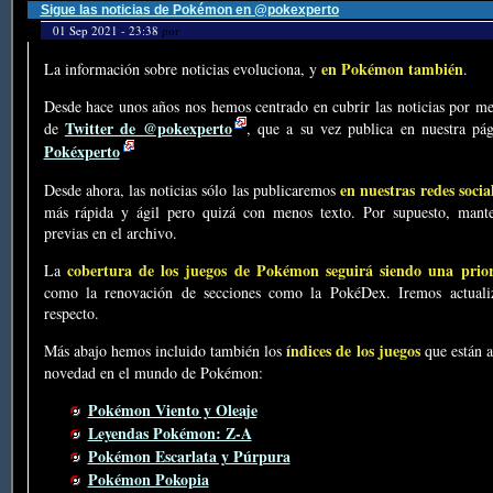
Sigue las noticias de Pokémon en @pokexperto
01 Sep 2021 - 23:38
por
en Pokémon también
La información sobre noticias evoluciona, y
.
Desde hace unos años nos hemos centrado en cubrir las noticias por me
Twitter de @pokexperto
de
, que a su vez publica en nuestra p
Pokéxperto
en nuestras redes socia
Desde ahora, las noticias sólo las publicaremos
más rápida y ágil pero quizá con menos texto. Por supuesto, mante
previas en el archivo.
cobertura de los juegos de Pokémon seguirá siendo una prio
La
como la renovación de secciones como la PokéDex. Iremos actualiz
respecto.
índices de los juegos
Más abajo hemos incluido también los
que están a
novedad en el mundo de Pokémon:
Pokémon Viento y Oleaje
Leyendas Pokémon: Z-A
Pokémon Escarlata y Púrpura
Pokémon Pokopia