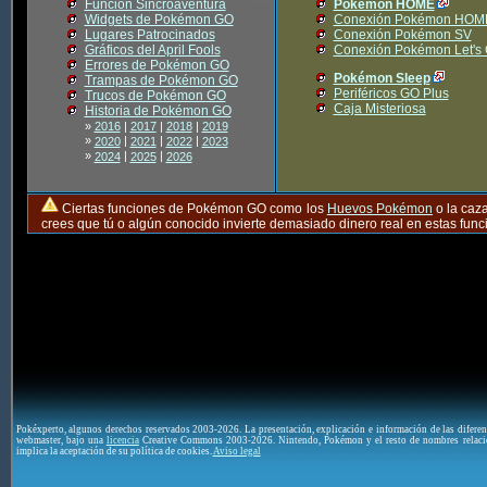
Función Sincroaventura
Pokémon HOME
Widgets de Pokémon GO
Conexión Pokémon HOM
Lugares Patrocinados
Conexión Pokémon SV
Gráficos del April Fools
Conexión Pokémon Let's
Errores de Pokémon GO
Pokémon Sleep
Trampas de Pokémon GO
Periféricos GO Plus
Trucos de Pokémon GO
Caja Misteriosa
Historia de Pokémon GO
»
2016
|
2017
|
2018
|
2019
»
|
|
|
2020
2021
2022
2023
»
|
|
2024
2025
2026
Ciertas funciones de Pokémon GO como los
Huevos Pokémon
o la caz
crees que tú o algún conocido invierte demasiado dinero real en estas fu
Pokéxperto, algunos derechos reservados 2003-2026. La presentación, explicación e información de las difere
webmaster, bajo una
licencia
Creative Commons 2003-2026. Nintendo, Pokémon y el resto de nombres relaci
implica la aceptación de su política de cookies.
Aviso legal