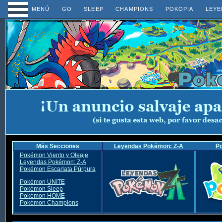
MENÚ
GO
SLEEP
CHAMPIONS
POKOPIA
LEYE
Más Secciones
Leyendas Pokémon: Z-A
P
Pokémon Viento y Oleaje
Leyendas Pokémon: Z-A
Pokémon Escarlata Púrpura
Pokémon UNITE
Pokémon Sleep
Pokémon HOME
Pokémon Champions