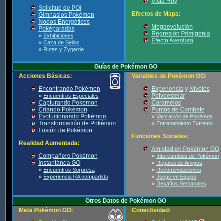
Vista Hoy
Solicitud de POI
Efectos de Mapa:
Gimnasios Pokémon
Nodos Energéticos
Megaevolución
Poképaradas
Regresión Primigenia
»
Exhibiciones
Efecto Aventura
»
Caza de Sellos
»
Rutas y Zygarde
Guías de Pokémon GO
Acciones Básicas:
Variables de Pokémon GO:
Encontrando Pokémon
Experiencia
y
Niveles
»
Polvoestelar
Encuentros Especiales
Capturando Pokémon
Caramelos
Criando Pokémon
Puntos de Combate
Evolucionando Pokémon
»
Valoración de Pokémon
Transformación de Pokémon
»
Entrenamiento Extremo
Fusión de Pokémon
Funciones Sociales:
Realidad Aumentada:
Amistad en Pokémon GO
Compañero Pokémon
»
Intercambios de Pokémon
Instantánea GO
»
Regalos de Amigos
»
»
Encuentros Sorpresa
Recomendaciones
»
»
Experiencia RA compartida
Juego en Equipo
»
Desafíos Semanales
Otros Datos de Pokémon GO
Meta Pokémon GO:
Conectividad: