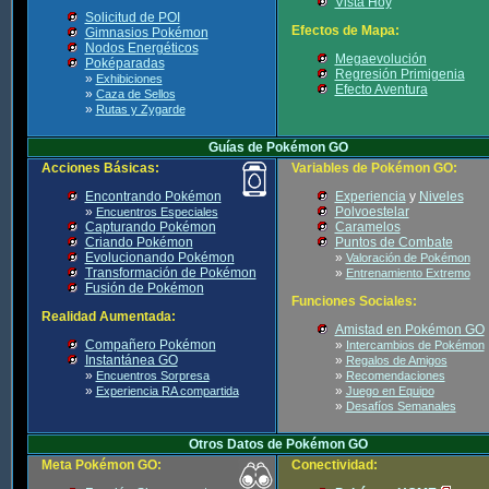
Vista Hoy
Solicitud de POI
Efectos de Mapa:
Gimnasios Pokémon
Nodos Energéticos
Megaevolución
Poképaradas
Regresión Primigenia
»
Exhibiciones
Efecto Aventura
»
Caza de Sellos
»
Rutas y Zygarde
Guías de Pokémon GO
Acciones Básicas:
Variables de Pokémon GO:
Encontrando Pokémon
Experiencia
y
Niveles
»
Polvoestelar
Encuentros Especiales
Capturando Pokémon
Caramelos
Criando Pokémon
Puntos de Combate
Evolucionando Pokémon
»
Valoración de Pokémon
Transformación de Pokémon
»
Entrenamiento Extremo
Fusión de Pokémon
Funciones Sociales:
Realidad Aumentada:
Amistad en Pokémon GO
Compañero Pokémon
»
Intercambios de Pokémon
Instantánea GO
»
Regalos de Amigos
»
»
Encuentros Sorpresa
Recomendaciones
»
»
Experiencia RA compartida
Juego en Equipo
»
Desafíos Semanales
Otros Datos de Pokémon GO
Meta Pokémon GO:
Conectividad: