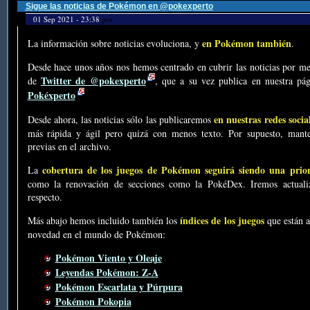
Sigue las noticias de Pokémon en @pokexperto
01 Sep 2021 - 23:38
por
en Pokémon también
La información sobre noticias evoluciona, y
.
Desde hace unos años nos hemos centrado en cubrir las noticias por me
Twitter de @pokexperto
de
, que a su vez publica en nuestra p
Pokéxperto
en nuestras redes socia
Desde ahora, las noticias sólo las publicaremos
más rápida y ágil pero quizá con menos texto. Por supuesto, mante
previas en el archivo.
cobertura de los juegos de Pokémon seguirá siendo una prio
La
como la renovación de secciones como la PokéDex. Iremos actualiz
respecto.
índices de los juegos
Más abajo hemos incluido también los
que están a
novedad en el mundo de Pokémon:
Pokémon Viento y Oleaje
Leyendas Pokémon: Z-A
Pokémon Escarlata y Púrpura
Pokémon Pokopia