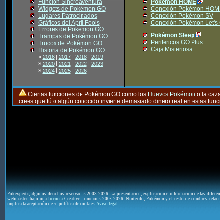
Función Sincroaventura
Pokémon HOME
Widgets de Pokémon GO
Conexión Pokémon HOM
Lugares Patrocinados
Conexión Pokémon SV
Gráficos del April Fools
Conexión Pokémon Let's
Errores de Pokémon GO
Pokémon Sleep
Trampas de Pokémon GO
Periféricos GO Plus
Trucos de Pokémon GO
Caja Misteriosa
Historia de Pokémon GO
»
2016
|
2017
|
2018
|
2019
»
|
|
|
2020
2021
2022
2023
»
|
|
2024
2025
2026
Ciertas funciones de Pokémon GO como los
Huevos Pokémon
o la caz
crees que tú o algún conocido invierte demasiado dinero real en estas fu
Pokéxperto, algunos derechos reservados 2003-2026. La presentación, explicación e información de las difere
webmaster, bajo una
licencia
Creative Commons 2003-2026. Nintendo, Pokémon y el resto de nombres relaci
implica la aceptación de su política de cookies.
Aviso legal