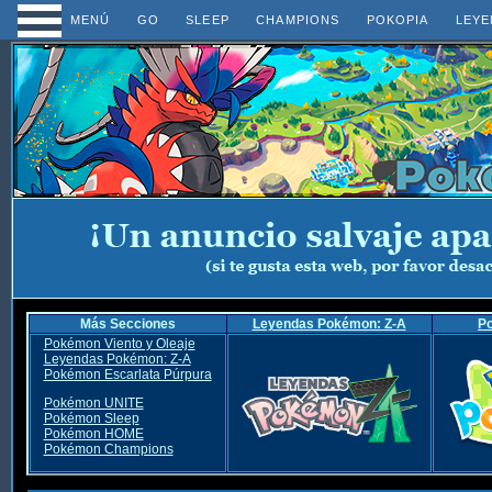
MENÚ
GO
SLEEP
CHAMPIONS
POKOPIA
LEYE
Más Secciones
Leyendas Pokémon: Z-A
P
Pokémon Viento y Oleaje
Leyendas Pokémon: Z-A
Pokémon Escarlata Púrpura
Pokémon UNITE
Pokémon Sleep
Pokémon HOME
Pokémon Champions