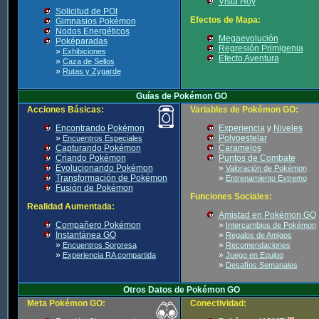
Vista Hoy
Solicitud de POI
Efectos de Mapa:
Gimnasios Pokémon
Nodos Energéticos
Megaevolución
Poképaradas
Regresión Primigenia
»
Exhibiciones
Efecto Aventura
»
Caza de Sellos
»
Rutas y Zygarde
Guías de Pokémon GO
Acciones Básicas:
Variables de Pokémon GO:
Encontrando Pokémon
Experiencia
y
Niveles
»
Polvoestelar
Encuentros Especiales
Capturando Pokémon
Caramelos
Criando Pokémon
Puntos de Combate
Evolucionando Pokémon
»
Valoración de Pokémon
Transformación de Pokémon
»
Entrenamiento Extremo
Fusión de Pokémon
Funciones Sociales:
Realidad Aumentada:
Amistad en Pokémon GO
Compañero Pokémon
»
Intercambios de Pokémon
Instantánea GO
»
Regalos de Amigos
»
»
Encuentros Sorpresa
Recomendaciones
»
»
Experiencia RA compartida
Juego en Equipo
»
Desafíos Semanales
Otros Datos de Pokémon GO
Meta Pokémon GO:
Conectividad: