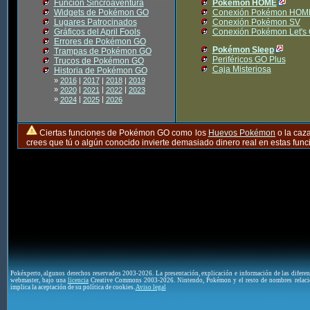
Función Sincroaventura
Pokémon HOME
Widgets de Pokémon GO
Conexión Pokémon HOM
Lugares Patrocinados
Conexión Pokémon SV
Gráficos del April Fools
Conexión Pokémon Let's
Errores de Pokémon GO
Pokémon Sleep
Trampas de Pokémon GO
Periféricos GO Plus
Trucos de Pokémon GO
Caja Misteriosa
Historia de Pokémon GO
»
2016
|
2017
|
2018
|
2019
»
|
|
|
2020
2021
2022
2023
»
|
|
2024
2025
2026
Ciertas funciones de Pokémon GO como los
Huevos Pokémon
o la caz
crees que tú o algún conocido invierte demasiado dinero real en estas fu
Pokéxperto, algunos derechos reservados 2003-2026. La presentación, explicación e información de las difere
webmaster, bajo una
licencia
Creative Commons 2003-2026. Nintendo, Pokémon y el resto de nombres relaci
implica la aceptación de su política de cookies.
Aviso legal