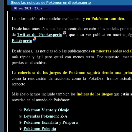
Sigue las noticias de Pokémon en @pokexperto
01 Sep 2021 - 23:38
por
en Pokémon también
La información sobre noticias evoluciona, y
.
Desde hace unos años nos hemos centrado en cubrir las noticias por me
Twitter de @pokexperto
de
, que a su vez publica en nuestra p
Pokéxperto
en nuestras redes socia
Desde ahora, las noticias sólo las publicaremos
más rápida y ágil pero quizá con menos texto. Por supuesto, mante
previas en el archivo.
cobertura de los juegos de Pokémon seguirá siendo una prio
La
como la renovación de secciones como la PokéDex. Iremos actualiz
respecto.
índices de los juegos
Más abajo hemos incluido también los
que están a
novedad en el mundo de Pokémon:
Pokémon Viento y Oleaje
Leyendas Pokémon: Z-A
Pokémon Escarlata y Púrpura
Pokémon Pokopia