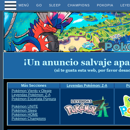
MENÚ
GO
SLEEP
CHAMPIONS
POKOPIA
LEYE
Más Secciones
Leyendas Pokémon: Z-A
P
Pokémon Viento y Oleaje
Leyendas Pokémon: Z-A
Pokémon Escarlata Púrpura
Pokémon UNITE
Pokémon Sleep
Pokémon HOME
Pokémon Champions