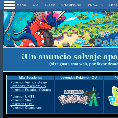
MENÚ
GO
SLEEP
CHAMPIONS
POKOPIA
LEYE
Más Secciones
Leyendas Pokémon: Z-A
P
Pokémon Viento y Oleaje
Leyendas Pokémon: Z-A
Pokémon Escarlata Púrpura
Pokémon UNITE
Pokémon Sleep
Pokémon HOME
Pokémon Champions