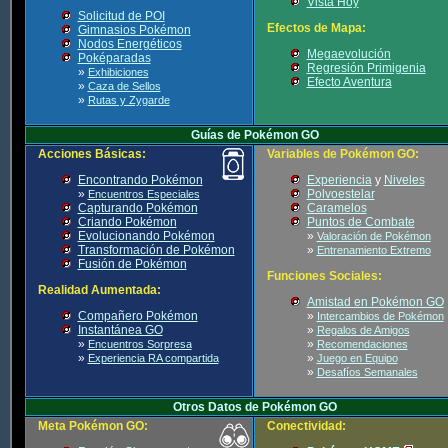
Vista Hoy
Solicitud de POI
Efectos de Mapa:
Gimnasios Pokémon
Nodos Energéticos
Megaevolución
Poképaradas
Regresión Primigenia
»
Exhibiciones
Efecto Aventura
»
Caza de Sellos
»
Rutas y Zygarde
Guías de Pokémon GO
Acciones Básicas:
Variables de Pokémon GO:
Encontrando Pokémon
Experiencia
y
Niveles
»
Polvoestelar
Encuentros Especiales
Capturando Pokémon
Caramelos
Criando Pokémon
Puntos de Combate
Evolucionando Pokémon
»
Valoración de Pokémon
Transformación de Pokémon
»
Entrenamiento Extremo
Fusión de Pokémon
Funciones Sociales:
Realidad Aumentada:
Amistad en Pokémon GO
Compañero Pokémon
»
Intercambios de Pokémon
Instantánea GO
»
Regalos de Amigos
»
»
Encuentros Sorpresa
Recomendaciones
»
»
Experiencia RA compartida
Juego en Equipo
»
Desafíos Semanales
Otros Datos de Pokémon GO
Meta Pokémon GO:
Conectividad: