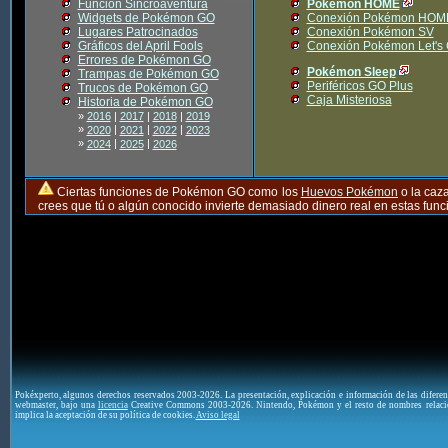
Función Sincroaventura
Pokémon HOME
Widgets de Pokémon GO
Conexión Pokémon HOM
Lugares Patrocinados
Conexión Pokémon SV
Gráficos del April Fools
Conexión Pokémon Let's
Errores de Pokémon GO
Pokémon Sleep
Trampas de Pokémon GO
Periféricos GO Plus
Trucos de Pokémon GO
Caja Misteriosa
Historia de Pokémon GO
»
2016
|
2017
|
2018
|
2019
»
|
|
|
2020
2021
2022
2023
»
|
|
2024
2025
2026
Ciertas funciones de Pokémon GO como los
Huevos Pokémon
o la caz
crees que tú o algún conocido invierte demasiado dinero real en estas fu
Pokéxperto, algunos derechos reservados 2003-2026. La presentación, explicación e información de las difere
webmaster, bajo una
licencia
Creative Commons 2003-2026. Nintendo, Pokémon y el resto de nombres relaci
implica la aceptación de su política de cookies.
Aviso legal