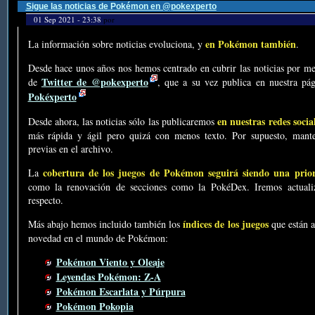
Sigue las noticias de Pokémon en @pokexperto
01 Sep 2021 - 23:38
por
en Pokémon también
La información sobre noticias evoluciona, y
.
Desde hace unos años nos hemos centrado en cubrir las noticias por me
Twitter de @pokexperto
de
, que a su vez publica en nuestra p
Pokéxperto
en nuestras redes socia
Desde ahora, las noticias sólo las publicaremos
más rápida y ágil pero quizá con menos texto. Por supuesto, mante
previas en el archivo.
cobertura de los juegos de Pokémon seguirá siendo una prio
La
como la renovación de secciones como la PokéDex. Iremos actualiz
respecto.
índices de los juegos
Más abajo hemos incluido también los
que están a
novedad en el mundo de Pokémon:
Pokémon Viento y Oleaje
Leyendas Pokémon: Z-A
Pokémon Escarlata y Púrpura
Pokémon Pokopia