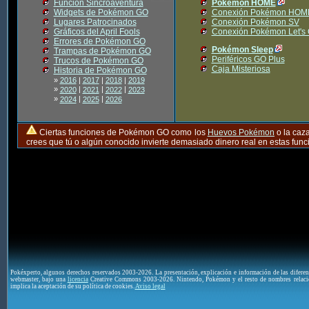
Función Sincroaventura
Pokémon HOME
Widgets de Pokémon GO
Conexión Pokémon HOM
Lugares Patrocinados
Conexión Pokémon SV
Gráficos del April Fools
Conexión Pokémon Let's
Errores de Pokémon GO
Pokémon Sleep
Trampas de Pokémon GO
Periféricos GO Plus
Trucos de Pokémon GO
Caja Misteriosa
Historia de Pokémon GO
»
2016
|
2017
|
2018
|
2019
»
|
|
|
2020
2021
2022
2023
»
|
|
2024
2025
2026
Ciertas funciones de Pokémon GO como los
Huevos Pokémon
o la caz
crees que tú o algún conocido invierte demasiado dinero real en estas fu
Pokéxperto, algunos derechos reservados 2003-2026. La presentación, explicación e información de las difere
webmaster, bajo una
licencia
Creative Commons 2003-2026. Nintendo, Pokémon y el resto de nombres relaci
implica la aceptación de su política de cookies.
Aviso legal