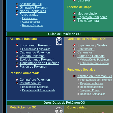
Vista Hoy
Solicitud de POI
Efectos de Mapa:
Gimnasios Pokémon
Nodos Energéticos
Megaevolución
Poképaradas
Regresión Primigenia
»
Exhibiciones
Efecto Aventura
»
Caza de Sellos
»
Rutas y Zygarde
Guías de Pokémon GO
Acciones Básicas:
Variables de Pokémon GO:
Encontrando Pokémon
Experiencia
y
Niveles
»
Polvoestelar
Encuentros Especiales
Capturando Pokémon
Caramelos
Criando Pokémon
Puntos de Combate
Evolucionando Pokémon
»
Valoración de Pokémon
Transformación de Pokémon
»
Entrenamiento Extremo
Fusión de Pokémon
Funciones Sociales:
Realidad Aumentada:
Amistad en Pokémon GO
Compañero Pokémon
»
Intercambios de Pokémon
Instantánea GO
»
Regalos de Amigos
»
»
Encuentros Sorpresa
Recomendaciones
»
»
Experiencia RA compartida
Juego en Equipo
»
Desafíos Semanales
Otros Datos de Pokémon GO
Meta Pokémon GO:
Conectividad: