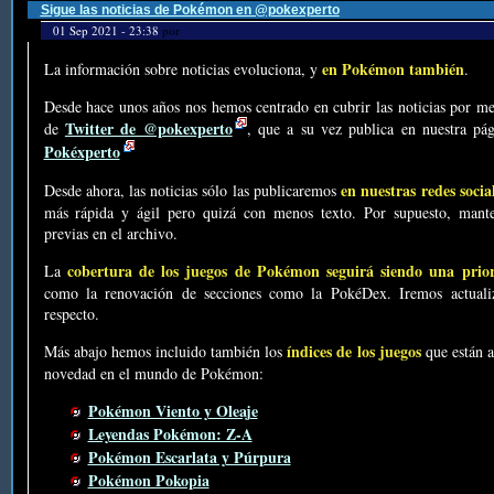
Sigue las noticias de Pokémon en @pokexperto
01 Sep 2021 - 23:38
por
en Pokémon también
La información sobre noticias evoluciona, y
.
Desde hace unos años nos hemos centrado en cubrir las noticias por me
Twitter de @pokexperto
de
, que a su vez publica en nuestra p
Pokéxperto
en nuestras redes socia
Desde ahora, las noticias sólo las publicaremos
más rápida y ágil pero quizá con menos texto. Por supuesto, mante
previas en el archivo.
cobertura de los juegos de Pokémon seguirá siendo una prio
La
como la renovación de secciones como la PokéDex. Iremos actualiz
respecto.
índices de los juegos
Más abajo hemos incluido también los
que están a
novedad en el mundo de Pokémon:
Pokémon Viento y Oleaje
Leyendas Pokémon: Z-A
Pokémon Escarlata y Púrpura
Pokémon Pokopia