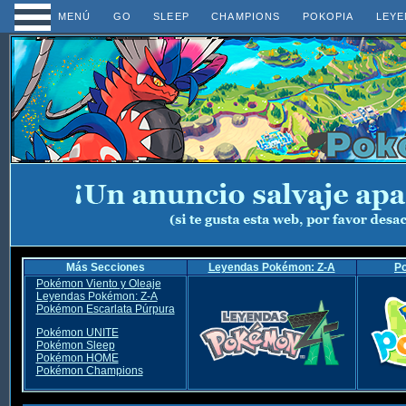
MENÚ
GO
SLEEP
CHAMPIONS
POKOPIA
LEYE
Más Secciones
Leyendas Pokémon: Z-A
P
Pokémon Viento y Oleaje
Leyendas Pokémon: Z-A
Pokémon Escarlata Púrpura
Pokémon UNITE
Pokémon Sleep
Pokémon HOME
Pokémon Champions