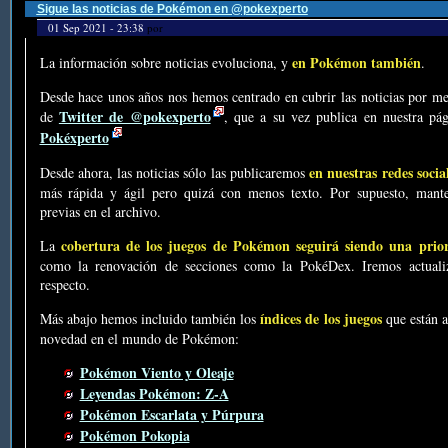
Sigue las noticias de Pokémon en @pokexperto
01 Sep 2021 - 23:38
por
en Pokémon también
La información sobre noticias evoluciona, y
.
Desde hace unos años nos hemos centrado en cubrir las noticias por me
Twitter de @pokexperto
de
, que a su vez publica en nuestra p
Pokéxperto
en nuestras redes socia
Desde ahora, las noticias sólo las publicaremos
más rápida y ágil pero quizá con menos texto. Por supuesto, mante
previas en el archivo.
cobertura de los juegos de Pokémon seguirá siendo una prio
La
como la renovación de secciones como la PokéDex. Iremos actualiz
respecto.
índices de los juegos
Más abajo hemos incluido también los
que están a
novedad en el mundo de Pokémon:
Pokémon Viento y Oleaje
Leyendas Pokémon: Z-A
Pokémon Escarlata y Púrpura
Pokémon Pokopia