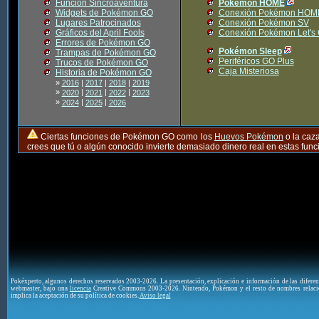
Función Sincroaventura
Pokémon HOME
Widgets de Pokémon GO
Conexión Pokémon HOM
Lugares Patrocinados
Conexión Pokémon SV
Gráficos del April Fools
Conexión Pokémon Let's
Errores de Pokémon GO
Pokémon Sleep
Trampas de Pokémon GO
Periféricos GO Plus
Trucos de Pokémon GO
Caja Misteriosa
Historia de Pokémon GO
»
2016
|
2017
|
2018
|
2019
»
|
|
|
2020
2021
2022
2023
»
|
|
2024
2025
2026
Ciertas funciones de Pokémon GO como los
Huevos Pokémon
o la caz
crees que tú o algún conocido invierte demasiado dinero real en estas fu
Pokéxperto, algunos derechos reservados 2003-2026. La presentación, explicación e información de las difere
webmaster, bajo una
licencia
Creative Commons 2003-2026. Nintendo, Pokémon y el resto de nombres relaci
implica la aceptación de su política de cookies.
Aviso legal