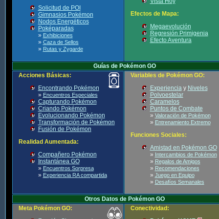
Vista Hoy
Solicitud de POI
Efectos de Mapa:
Gimnasios Pokémon
Nodos Energéticos
Megaevolución
Poképaradas
Regresión Primigenia
»
Exhibiciones
Efecto Aventura
»
Caza de Sellos
»
Rutas y Zygarde
Guías de Pokémon GO
Acciones Básicas:
Variables de Pokémon GO:
Encontrando Pokémon
Experiencia
y
Niveles
»
Polvoestelar
Encuentros Especiales
Capturando Pokémon
Caramelos
Criando Pokémon
Puntos de Combate
Evolucionando Pokémon
»
Valoración de Pokémon
Transformación de Pokémon
»
Entrenamiento Extremo
Fusión de Pokémon
Funciones Sociales:
Realidad Aumentada:
Amistad en Pokémon GO
Compañero Pokémon
»
Intercambios de Pokémon
Instantánea GO
»
Regalos de Amigos
»
»
Encuentros Sorpresa
Recomendaciones
»
»
Experiencia RA compartida
Juego en Equipo
»
Desafíos Semanales
Otros Datos de Pokémon GO
Meta Pokémon GO:
Conectividad: