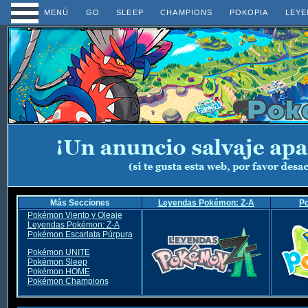
MENÚ
GO
SLEEP
CHAMPIONS
POKOPIA
LEYE
Más Secciones
Leyendas Pokémon: Z-A
P
Pokémon Viento y Oleaje
Leyendas Pokémon: Z-A
Pokémon Escarlata Púrpura
Pokémon UNITE
Pokémon Sleep
Pokémon HOME
Pokémon Champions