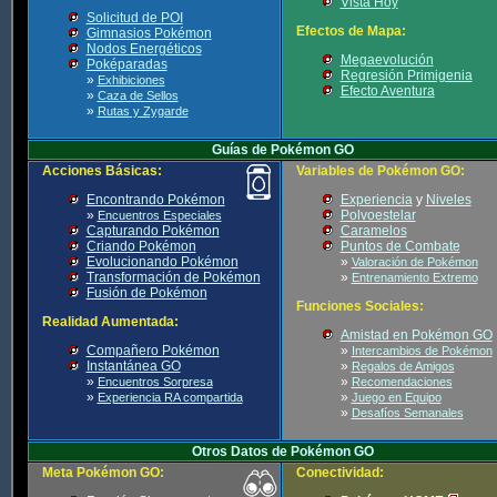
Vista Hoy
Solicitud de POI
Efectos de Mapa:
Gimnasios Pokémon
Nodos Energéticos
Megaevolución
Poképaradas
Regresión Primigenia
»
Exhibiciones
Efecto Aventura
»
Caza de Sellos
»
Rutas y Zygarde
Guías de Pokémon GO
Acciones Básicas:
Variables de Pokémon GO:
Encontrando Pokémon
Experiencia
y
Niveles
»
Polvoestelar
Encuentros Especiales
Capturando Pokémon
Caramelos
Criando Pokémon
Puntos de Combate
Evolucionando Pokémon
»
Valoración de Pokémon
Transformación de Pokémon
»
Entrenamiento Extremo
Fusión de Pokémon
Funciones Sociales:
Realidad Aumentada:
Amistad en Pokémon GO
Compañero Pokémon
»
Intercambios de Pokémon
Instantánea GO
»
Regalos de Amigos
»
»
Encuentros Sorpresa
Recomendaciones
»
»
Experiencia RA compartida
Juego en Equipo
»
Desafíos Semanales
Otros Datos de Pokémon GO
Meta Pokémon GO:
Conectividad: