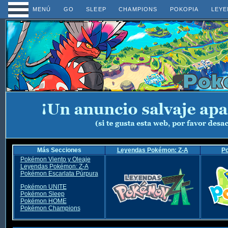
MENÚ
GO
SLEEP
CHAMPIONS
POKOPIA
LEYE
Más Secciones
Leyendas Pokémon: Z-A
P
Pokémon Viento y Oleaje
Leyendas Pokémon: Z-A
Pokémon Escarlata Púrpura
Pokémon UNITE
Pokémon Sleep
Pokémon HOME
Pokémon Champions