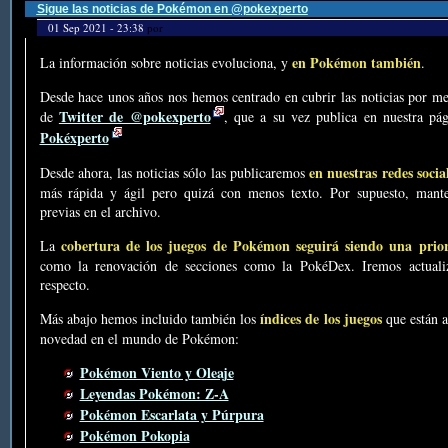
Sigue las noticias de Pokémon en @pokexperto
01 Sep 2021 - 23:38
por
en Pokémon también
La información sobre noticias evoluciona, y
.
Desde hace unos años nos hemos centrado en cubrir las noticias por me
Twitter de @pokexperto
de
, que a su vez publica en nuestra p
Pokéxperto
en nuestras redes socia
Desde ahora, las noticias sólo las publicaremos
más rápida y ágil pero quizá con menos texto. Por supuesto, mante
previas en el archivo.
cobertura de los juegos de Pokémon seguirá siendo una prio
La
como la renovación de secciones como la PokéDex. Iremos actualiz
respecto.
índices de los juegos
Más abajo hemos incluido también los
que están a
novedad en el mundo de Pokémon:
Pokémon Viento y Oleaje
Leyendas Pokémon: Z-A
Pokémon Escarlata y Púrpura
Pokémon Pokopia