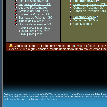
Función Sincroaventura
Pokémon HOME
Widgets de Pokémon GO
Conexión Pokémon HOM
Lugares Patrocinados
Conexión Pokémon SV
Gráficos del April Fools
Conexión Pokémon Let's
Errores de Pokémon GO
Pokémon Sleep
Trampas de Pokémon GO
Periféricos GO Plus
Trucos de Pokémon GO
Caja Misteriosa
Historia de Pokémon GO
»
2016
|
2017
|
2018
|
2019
»
|
|
|
2020
2021
2022
2023
»
|
|
2024
2025
2026
Ciertas funciones de Pokémon GO como los
Huevos Pokémon
o la caz
crees que tú o algún conocido invierte demasiado dinero real en estas fu
Pokéxperto, algunos derechos reservados 2003-2026. La presentación, explicación e información de las difere
webmaster, bajo una
licencia
Creative Commons 2003-2026. Nintendo, Pokémon y el resto de nombres relaci
implica la aceptación de su política de cookies.
Aviso legal