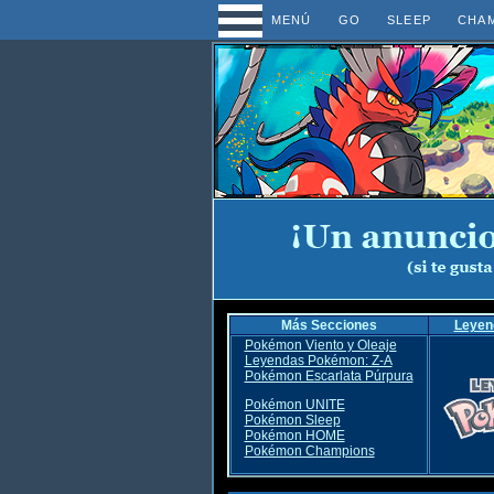
MENÚ
GO
SLEEP
CHA
Más Secciones
Leyen
Pokémon Viento y Oleaje
Leyendas Pokémon: Z-A
Pokémon Escarlata Púrpura
Pokémon UNITE
Pokémon Sleep
Pokémon HOME
Pokémon Champions