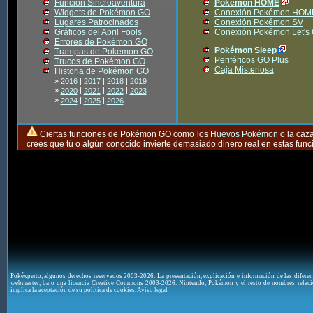
Función Sincroaventura
Pokémon HOME
Widgets de Pokémon GO
Conexión Pokémon HOM
Lugares Patrocinados
Conexión Pokémon SV
Gráficos del April Fools
Conexión Pokémon Let's
Errores de Pokémon GO
Pokémon Sleep
Trampas de Pokémon GO
Periféricos GO Plus
Trucos de Pokémon GO
Caja Misteriosa
Historia de Pokémon GO
»
2016
|
2017
|
2018
|
2019
»
|
|
|
2020
2021
2022
2023
»
|
|
2024
2025
2026
Ciertas funciones de Pokémon GO como los
Huevos Pokémon
o la caz
crees que tú o algún conocido invierte demasiado dinero real en estas fu
Pokéxperto, algunos derechos reservados 2003-2026. La presentación, explicación e información de las difere
webmaster, bajo una
licencia
Creative Commons 2003-2026. Nintendo, Pokémon y el resto de nombres relaci
implica la aceptación de su política de cookies.
Aviso legal