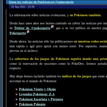
Sigue las noticias de Pokémon en @pokexperto
01 Sep 2021 - 23:38
por
en Pokémon también
La información sobre noticias evoluciona, y
.
Desde hace unos años nos hemos centrado en cubrir las noticias por me
Twitter de @pokexperto
de
, que a su vez publica en nuestra p
Pokéxperto
en nuestras redes socia
Desde ahora, las noticias sólo las publicaremos
más rápida y ágil pero quizá con menos texto. Por supuesto, mante
previas en el archivo.
cobertura de los juegos de Pokémon seguirá siendo una prio
La
como la renovación de secciones como la PokéDex. Iremos actualiz
respecto.
índices de los juegos
Más abajo hemos incluido también los
que están a
novedad en el mundo de Pokémon:
Pokémon Viento y Oleaje
Leyendas Pokémon: Z-A
Pokémon Escarlata y Púrpura
Pokémon Pokopia