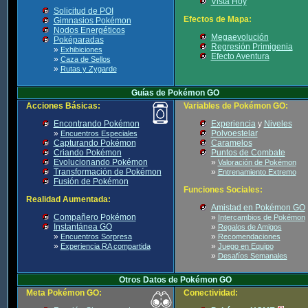
Vista Hoy
Solicitud de POI
Efectos de Mapa:
Gimnasios Pokémon
Nodos Energéticos
Megaevolución
Poképaradas
Regresión Primigenia
»
Exhibiciones
Efecto Aventura
»
Caza de Sellos
»
Rutas y Zygarde
Guías de Pokémon GO
Acciones Básicas:
Variables de Pokémon GO:
Encontrando Pokémon
Experiencia
y
Niveles
»
Polvoestelar
Encuentros Especiales
Capturando Pokémon
Caramelos
Criando Pokémon
Puntos de Combate
Evolucionando Pokémon
»
Valoración de Pokémon
Transformación de Pokémon
»
Entrenamiento Extremo
Fusión de Pokémon
Funciones Sociales:
Realidad Aumentada:
Amistad en Pokémon GO
Compañero Pokémon
»
Intercambios de Pokémon
Instantánea GO
»
Regalos de Amigos
»
»
Encuentros Sorpresa
Recomendaciones
»
»
Experiencia RA compartida
Juego en Equipo
»
Desafíos Semanales
Otros Datos de Pokémon GO
Meta Pokémon GO:
Conectividad: