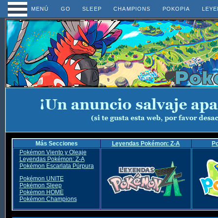
MENÚ
GO
SLEEP
CHAMPIONS
POKOPIA
LEYE
Más Secciones
Leyendas Pokémon: Z-A
P
Pokémon Viento y Oleaje
Leyendas Pokémon: Z-A
Pokémon Escarlata Púrpura
Pokémon UNITE
Pokémon Sleep
Pokémon HOME
Pokémon Champions